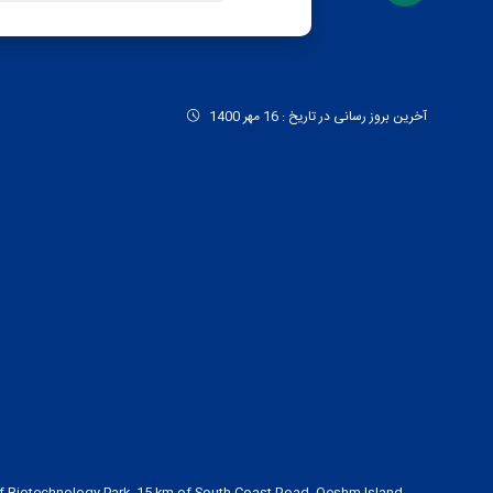
آخرین بروز رسانی در تاریخ : 16 مهر 1400
lf Biotechnology Park, 15 km of South Coast Road, Qeshm Island,