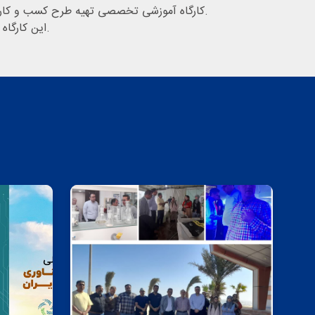
کارگاه آموزشی تخصصی تهیه طرح کسب و کار با حضور اساتید، دانشجویان، صاحبان ایده و ... از ساعت 8:00 الی 16:00 در محل پارک زیست فناوری خلیج فارس قشم برگزار شد.
این کارگاه با حضور استاد برجسته دکتر مصطفی کریمیان اقبال عضو بنیان گذار پارک های علم و فناوری در ایران بصورت تئوری و عملی برگزار شد.