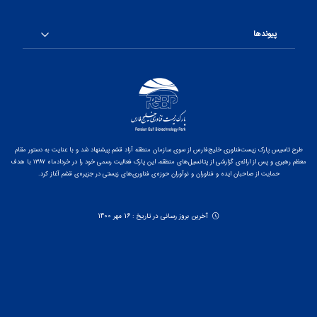
پیوندها
طرح تاسیس پارک زیست‌فناوری خلیج‌فارس از سوی سازمان منطقه آزاد قشم پیشنهاد شد و با عنایت به دستور مقام
معظم رهبری و پس از ارائه‌ی گزارشی از پتانسیل‌های منطقه، این پارک فعالیت رسمی خود را در خردادماه ۱۳۸۷ با هدف
حمایت از صاحبان ایده و فناوران و نوآوران حوزه‌ی فناوری‌های زیستی در جزیره‌ی قشم آغاز کرد.
آخرین بروز رسانی در تاریخ : 16 مهر 1400