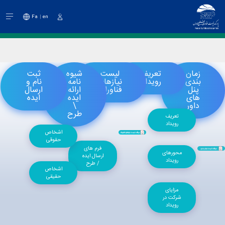
Fa
en
دخول
زمان
تعریف
لیست
شیوه
ثبت
بندی
رویداد
نیازهای
نامه
نام و
پنل
فناورانه
ارائه
ارسال
های
ایده
ایده
داور
\
طرح
تعریف
رویداد
اشخاص
حقوقی
فرم های
محورهای
ارسال ایده
رویداد
/ طرح
اشخاص
حقیقی
مزایای
شرکت در
رویداد