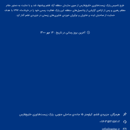
طرح تاسیس پارک زیست‌فناوری خلیج‌فارس از سوی سازمان منطقه آزاد قشم پیشنهاد شد و با عنایت به دستور مقام
معظم رهبری و پس از ارائه‌ی گزارشی از پتانسیل‌های منطقه، این پارک فعالیت رسمی خود را در خردادماه ۱۳۸۷ با هدف
حمایت از صاحبان ایده و فناوران و نوآوران حوزه‌ی فناوری‌های زیستی در جزیره‌ی قشم آغاز کرد.
آخرین بروز رسانی در تاریخ : 16 مهر 1400
هرمزگان، جزیره‌ی قشم، کیلومتر ۱۵ جاده‌ی ساحلی جنوبی، پارک زیست‌فناوری خلیج‌فارس
076-35221571-2
info@pgbp.ir