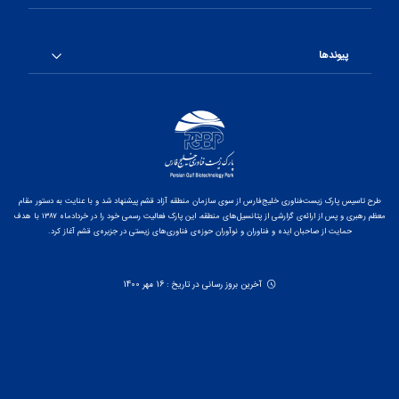
پیوندها
طرح تاسیس پارک زیست‌فناوری خلیج‌فارس از سوی سازمان منطقه آزاد قشم پیشنهاد شد و با عنایت به دستور مقام
معظم رهبری و پس از ارائه‌ی گزارشی از پتانسیل‌های منطقه، این پارک فعالیت رسمی خود را در خردادماه ۱۳۸۷ با هدف
حمایت از صاحبان ایده و فناوران و نوآوران حوزه‌ی فناوری‌های زیستی در جزیره‌ی قشم آغاز کرد.
آخرین بروز رسانی در تاریخ : 16 مهر 1400