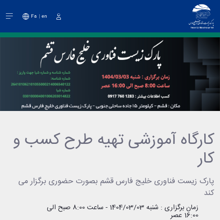
Fa
en
دخول
کارگاه آموزشی تهیه طرح کسب و
کار
پارک زیست فناوری خلیج فارس قشم بصورت حضوری برگزار می
کند
زمان برگزاری : شنبه 1404/03/03 - ساعت 8:00 صبح الی
16:00 عصر