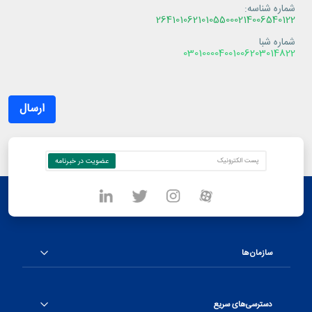
شماره شناسه:
264101062101055000214006540122
شماره شبا
030100004001006203014822
<p>برای تکمیل ثبت نام فیش واریزی خود را آپلود کنید .</p> <p>شماره شناسه و شماره شبا جهت واریز :</p> <p>شماره شناسه:<br /> <span style="color:#27ae60;">264101062101055000214006540122</span></p> <p>شماره شبا<br /> <span style="color:#2ecc71;">030100004001006203014822</span></p>
ارسال
سازمان‌ها
دسترسی‌های سریع