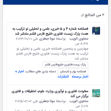
٢ من النتائج لـ
فصلنامه شماره 4 و 5 خبری، علمی و تحلیلی نو ترکیب به
همت پارک زیست فناوری خلیج فارس قشم منتشر شد
محتوى الويب
· بواسطة
مونا جعفری
على 01‏/11‏/2023
8:37 ص
چهارمین و پنجمین فصلنامه خبری، علمی و تحلیلی نو
ترکیب به همت پارک زیست فناوری خلیج فارس قشم
منتشر شد
پارک زیست‌فناوری خلیج‌فارس قشم
دسته بندی های مطالب:
اخبار »
فصلنامه بهار و تابستان
اخبار برجسته
انتشارات
معاونت فناوری و نوآوری وزارت علوم، تحقیقات و فناوری
برگزار می کند
محتوى الويب
· بواسطة
مونا جعفری
على 02‏/02‏/2025
11:28 ص