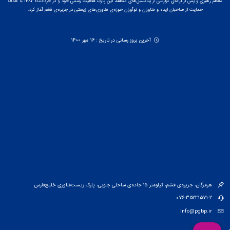
معظم رهبری و پس از ارائه‌ی گزارشی از پتانسیل‌های منطقه، این پارک فعالیت رسمی خود را در خردادماه ۱۳۸۷ با هدف
حمایت از صاحبان ایده و فناوران و نوآوران حوزه‌ی فناوری‌های زیستی در جزیره‌ی قشم آغاز کرد.
آخرین بروز رسانی در تاریخ : 16 مهر 1400
هرمزگان، جزیره‌ی قشم، کیلومتر ۱۵ جاده‌ی ساحلی جنوبی، پارک زیست‌فناوری خلیج‌فارس
076-35221571-2
info@pgbp.ir