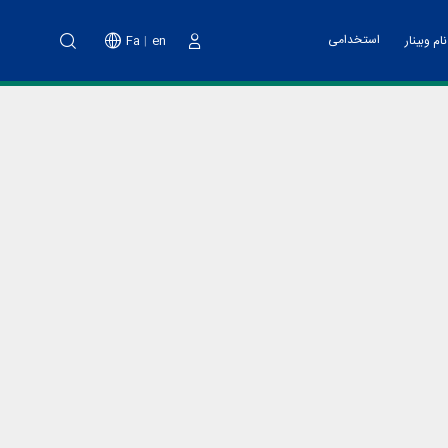
استخدامی
Fa
en
ام وبینار
دخول
نت پارک
خدمات مالی
اه آموزشی تهیه طرح کسب و کار
ت فناوری و پشتیبانی
اد هسته های فناور
دوم پویش ملی نو آفرین صنعت ساز
د تانا