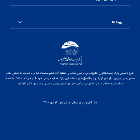
پیوندها
طرح تاسیس پارک زیست‌فناوری خلیج‌فارس از سوی سازمان منطقه آزاد قشم پیشنهاد شد و با عنایت به دستور مقام
معظم رهبری و پس از ارائه‌ی گزارشی از پتانسیل‌های منطقه، این پارک فعالیت رسمی خود را در خردادماه ۱۳۸۷ با هدف
حمایت از صاحبان ایده و فناوران و نوآوران حوزه‌ی فناوری‌های زیستی در جزیره‌ی قشم آغاز کرد.
آخرین بروز رسانی در تاریخ : 16 مهر 1400