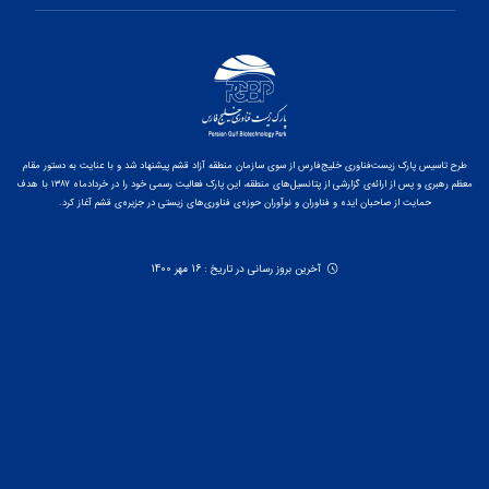
طرح تاسیس پارک زیست‌فناوری خلیج‌فارس از سوی سازمان منطقه آزاد قشم پیشنهاد شد و با عنایت به دستور مقام
معظم رهبری و پس از ارائه‌ی گزارشی از پتانسیل‌های منطقه، این پارک فعالیت رسمی خود را در خردادماه ۱۳۸۷ با هدف
حمایت از صاحبان ایده و فناوران و نوآوران حوزه‌ی فناوری‌های زیستی در جزیره‌ی قشم آغاز کرد.
آخرین بروز رسانی در تاریخ : 16 مهر 1400