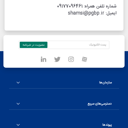
شماره تلفن همراه: 09177096461
ایمیل: shamsi@pgbp.ir
سازمان‌ها
دسترسی‌های سریع
پیوندها