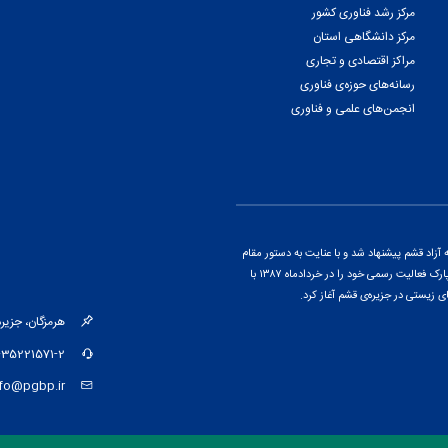
مرکز رشد فناوری کشور
مرکز دانشگاهی استان
مراکز اقتصادی و تجاری
رسانه‌های حوزه‌ی فناوری
انجمن‌های علمی و فناوری
اد قشم پیشنهاد شد و با عنایت به دستور مقام
معظم رهبری و پس از ارائه‌ی گزارشی از پتانسیل‌های منطقه، این پارک فعالیت رسمی خود را در خردادماه ۱۳۸۷ با
ی زیستی در جزیره‌ی قشم آغاز کرد.
هرمزگان، جزیره‌ی قشم، کیلومتر ۱۵ جاد
-35221571-2
nfo@pgbp.ir