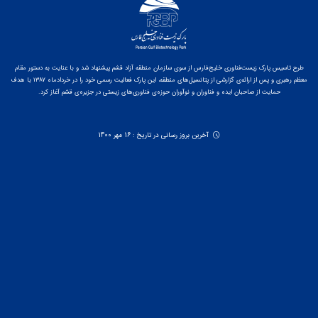
طرح تاسیس پارک زیست‌فناوری خلیج‌فارس از سوی سازمان منطقه آزاد قشم پیشنهاد شد و با عنایت به دستور مقام
معظم رهبری و پس از ارائه‌ی گزارشی از پتانسیل‌های منطقه، این پارک فعالیت رسمی خود را در خردادماه ۱۳۸۷ با هدف
حمایت از صاحبان ایده و فناوران و نوآوران حوزه‌ی فناوری‌های زیستی در جزیره‌ی قشم آغاز کرد.
آخرین بروز رسانی در تاریخ : 16 مهر 1400