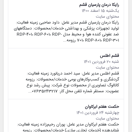
رایکا درمان پارسیان قشم
یک‌شنبه 15 اسفند 1400
محتوای سایت
رایکا درمان پارسیان قشم مدیر عامل: داود صاحبی زمینه فعالیت:
تولید تجهیزات پزشکی و بهداشتی خدمات/محصولات: دستگاههای
ضد عفونی کننده هوا و محیط مدل RDP-401، RDP-601، RDP-
701، RDP-801، RDP-301 رزومه...
قشم اطلس
شنبه 20 فروردین 1401
محتوای سایت
قشم اطلس مدیر عامل: سید احمد دریانورد زمینه فعالیت:
گردشگری و کسب‌وکارهای بومی خدمات/محصولات: رزومه
کاتالوگ تصاویری از محصولات نوع شرکت: پیش رشد نوع
عضویت: مستقر شماره تلفن محل کار: 07635243217...
حکمت هفتم ابرکاوان
چهارشنبه 24 فروردین 1401
محتوای سایت
حکمت هفتم ابرکاوان مدیر عامل: پوران رحیم‌زاده زمینه فعالیت:
شتابدهنده (خدمات تجاری سازی) خدمات/محصولات: رزومه