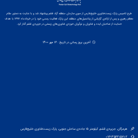
طرح تاسیس پارک زیست‌فناوری خلیج‌فارس از سوی سازمان منطقه آزاد قشم پیشنهاد شد و با عنایت به دستور مقام
معظم رهبری و پس از ارائه‌ی گزارشی از پتانسیل‌های منطقه، این پارک فعالیت رسمی خود را در خردادماه ۱۳۸۷ با هدف
حمایت از صاحبان ایده و فناوران و نوآوران حوزه‌ی فناوری‌های زیستی در جزیره‌ی قشم آغاز کرد.
آخرین بروز رسانی در تاریخ : 16 مهر 1400
هرمزگان، جزیره‌ی قشم، کیلومتر ۱۵ جاده‌ی ساحلی جنوبی، پارک زیست‌فناوری خلیج‌فارس
076-35221571-2