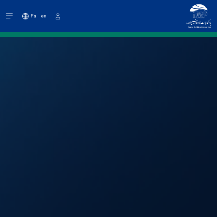
Fa
en
دخول