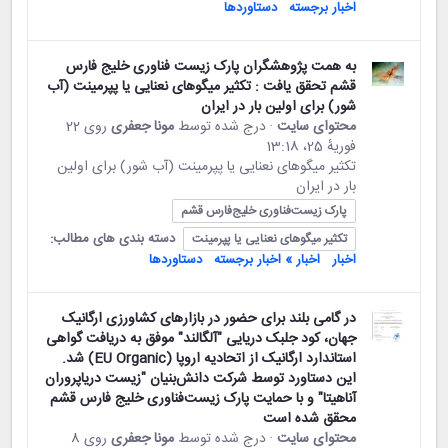
اخبار برجسته
دستاوردها
به همت پژوهشگران پارک زیست فناوری خلیج فارس
قشم تحقق یافت : تکثیر میگوهای نعنایی یا پپرمینت (آب
شور) برای اولین بار در ایران
محتوای سایت
· درج شده توسط
مونا جعفری
روی 22
فوریهٔ 25،‏ 13:18
تکثیر میگوهای نعنایی یا پپرمینت (آب شور) برای اولین
بار در ایران
پارک زیست‌فناوری خلیج‌فارس قشم
دسته بندی های مطالب:
تکثیر میگوهای نعنایی یا پپرمینت
اخبار
اخبار » اخبار برجسته
دستاوردها
در گامی بلند برای حضور در بازارهای کشاورزی ارگانیک
جهان، کود جلبک دریایی "آلگالند" موفق به دریافت گواهی
استاندارد ارگانیک از اتحادیه اروپا (EU Organic) شد.
این دستاورد توسط شرکت دانش‌بنیان "زیست دریاپروران
آناهیتا" و با حمایت پارک زیست‌فناوری خلیج فارس قشم
محقق شده است
محتوای سایت
· درج شده توسط
مونا جعفری
روی 8