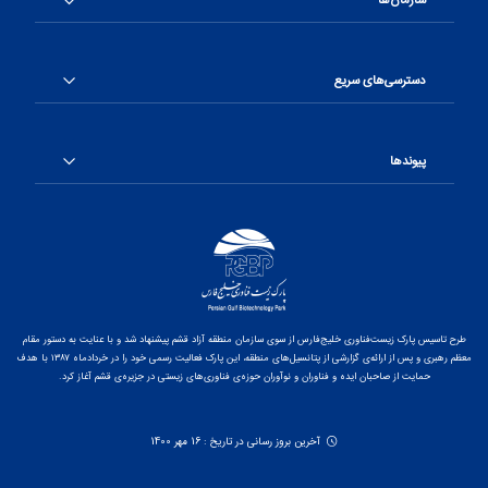
سازمان‌ها
دسترسی‌های سریع
پیوندها
طرح تاسیس پارک زیست‌فناوری خلیج‌فارس از سوی سازمان منطقه آزاد قشم پیشنهاد شد و با عنایت به دستور مقام
معظم رهبری و پس از ارائه‌ی گزارشی از پتانسیل‌های منطقه، این پارک فعالیت رسمی خود را در خردادماه ۱۳۸۷ با هدف
حمایت از صاحبان ایده و فناوران و نوآوران حوزه‌ی فناوری‌های زیستی در جزیره‌ی قشم آغاز کرد.
آخرین بروز رسانی در تاریخ : 16 مهر 1400