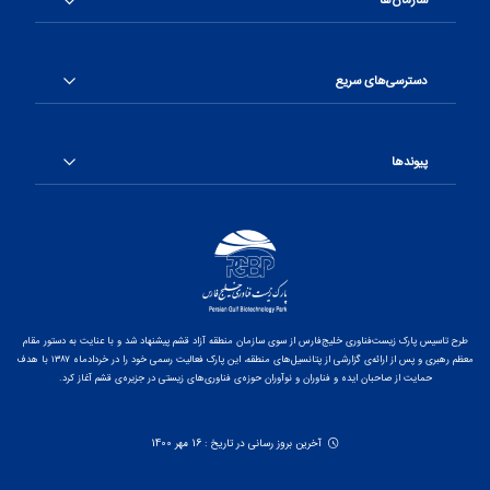
سازمان‌ها
دسترسی‌های سریع
پیوندها
طرح تاسیس پارک زیست‌فناوری خلیج‌فارس از سوی سازمان منطقه آزاد قشم پیشنهاد شد و با عنایت به دستور مقام
معظم رهبری و پس از ارائه‌ی گزارشی از پتانسیل‌های منطقه، این پارک فعالیت رسمی خود را در خردادماه ۱۳۸۷ با هدف
حمایت از صاحبان ایده و فناوران و نوآوران حوزه‌ی فناوری‌های زیستی در جزیره‌ی قشم آغاز کرد.
آخرین بروز رسانی در تاریخ : 16 مهر 1400