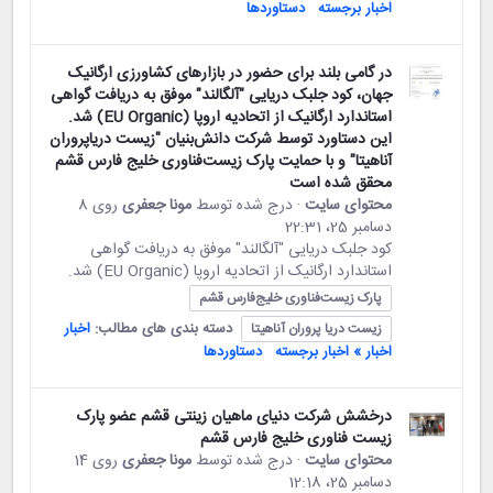
اخبار برجسته
دستاوردها
در گامی بلند برای حضور در بازارهای کشاورزی ارگانیک
جهان، کود جلبک دریایی "آلگالند" موفق به دریافت گواهی
استاندارد ارگانیک از اتحادیه اروپا (EU Organic) شد.
این دستاورد توسط شرکت دانش‌بنیان "زیست دریاپروران
آناهیتا" و با حمایت پارک زیست‌فناوری خلیج فارس قشم
محقق شده است
محتوای سایت
· درج شده توسط
مونا جعفری
روی 8
دسامبر 25،‏ 22:31
کود جلبک دریایی "آلگالند" موفق به دریافت گواهی
استاندارد ارگانیک از اتحادیه اروپا (EU Organic) شد.
پارک زیست‌فناوری خلیج‌فارس قشم
دسته بندی های مطالب:
اخبار
زیست دریا پروران آناهیتا
اخبار » اخبار برجسته
دستاوردها
درخشش شرکت دنیای ماهیان زینتی قشم عضو پارک
زیست فناوری خلیج فارس قشم
محتوای سایت
· درج شده توسط
مونا جعفری
روی 14
دسامبر 25،‏ 12:18