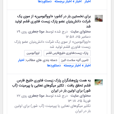
اخبار
اخبار » اخبار برجسته
دستاوردها
برای نخستین بار در کشور؛ «اووآلبومین» از سوی یک
شرکت دانش‌بنیان عضو پارک زیست فناوری قشم تولید
شد
محتوای سایت
· درج شده توسط
مونا جعفری
روی 29
دسامبر 25،‏ 12:58
«اووآلبومین» از سوی یک شرکت دانش‌بنیان عضو پارک
زیست فناوری قشم تولید شد
پارک زیست‌فناوری خلیج‌فارس قشم
اووآلبومین
دسته بندی های مطالب:
اخبار
تامین آتیه سلامت البرز
اخبار » اخبار برجسته
دستاوردها
به همت پژوهشگران پارک زیست فناوری خلیج فارس
قشم تحقق یافت : تکثیر میگوهای نعنایی یا پپرمینت (آب
شور) برای اولین بار در ایران
محتوای سایت
· درج شده توسط
مونا جعفری
روی 22
فوریهٔ 25،‏ 13:18
تکثیر میگوهای نعنایی یا پپرمینت (آب شور) برای اولین
بار در ایران