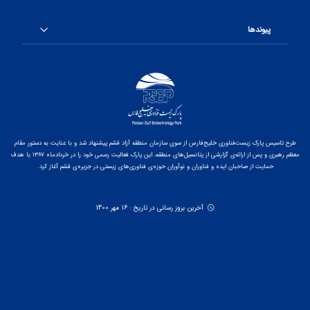
پیوندها
طرح تاسیس پارک زیست‌فناوری خلیج‌فارس از سوی سازمان منطقه آزاد قشم پیشنهاد شد و با عنایت به دستور مقام
معظم رهبری و پس از ارائه‌ی گزارشی از پتانسیل‌های منطقه، این پارک فعالیت رسمی خود را در خردادماه ۱۳۸۷ با هدف
حمایت از صاحبان ایده و فناوران و نوآوران حوزه‌ی فناوری‌های زیستی در جزیره‌ی قشم آغاز کرد.
آخرین بروز رسانی در تاریخ : 16 مهر 1400