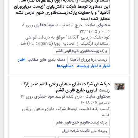
استاندارد ارگانیک از اتحادیه اروپا (EU Organic) شد.
این دستاورد توسط شرکت دانش‌بنیان "زیست دریاپروران
آناهیتا" و با حمایت پارک زیست‌فناوری خلیج فارس قشم
محقق شده است
محتوای سایت
· درج شده توسط
مونا جعفری
روی 8
دسامبر 25،‏ 22:31
کود جلبک دریایی "آلگالند" موفق به دریافت گواهی
استاندارد ارگانیک از اتحادیه اروپا (EU Organic) شد.
پارک زیست‌فناوری خلیج‌فارس قشم
دسته بندی های مطالب:
اخبار
زیست دریا پروران آناهیتا
اخبار » اخبار برجسته
دستاوردها
درخشش شرکت دنیای ماهیان زینتی قشم عضو پارک
زیست فناوری خلیج فارس قشم
محتوای سایت
· درج شده توسط
مونا جعفری
روی 14
دسامبر 25،‏ 12:18
کسب رتبه نخست توسط شرکت دنیای ماهیان زینتی
قشم
پارک زیست‌فناوری خلیج‌فارس قشم
رویداد ملی اقتصاد شیلات ایران