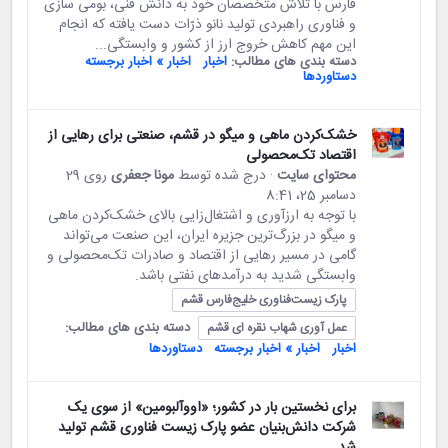
فارس با تلاش متخصصان خود به دانش فنی، بومی ‌سازی
و فناوری راهبردی تولید نانو ذرّات دست یافته که انجام
این مهم کاهش خروج ارز از کشور و وابستگی...
دسته بندی های مطالب:
اخبار
اخبار » اخبار برجسته
دستاوردها
خشک‌کردن ماهی و میگو در قشم، صنعتی برای رهایی از
اقتصاد تک‌محصولی
محتوای سایت
· درج شده توسط
مونا جعفری
روی 29
دسامبر 25،‏ 8:41
با توجه به ارزآوری و اشتغال‌زایی بالای خشک‌کردن ماهی
و میگو در بزرگ‌ترین جزیره ایران، این صنعت می‌تواند
گامی در مسیر رهایی از اقتصاد و صادرات تک‌محصولی و
وابستگی شدید به درآمدهای نفتی باشد.
پارک زیست‌فناوری خلیج‌فارس قشم
دسته بندی های مطالب:
عمل آوری شهاب نقره ای قشم
اخبار
اخبار » اخبار برجسته
دستاوردها
برای نخستین بار در کشور؛ «اووآلبومین» از سوی یک
شرکت دانش‌بنیان عضو پارک زیست فناوری قشم تولید
شد