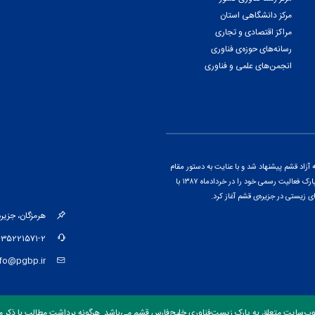
مرکز دانشگاهی استان
مراکز اقتصادی و تجاری
رسانه‌های حوزه‌ی فناوری
انجمن‌های علمی و فناوری
اد قشم پیشنهاد شد و با عنایت به دستور مقام
معظم رهبری و پس از ارائه‌ی گزارشی از پتانسیل‌های منطقه، این پارک فعالیت رسمی خود را در خردادماه ۱۳۸۷ با
ی زیستی در جزیره‌ی قشم آغاز کرد.
هرمزگان، جزیره‌ی قشم، کیلومتر ۱۵ جاد
-35221571-2
nfo@pgbp.ir
وب‌سایت متعلق به پارک زیست‌فناوری خلیج‌فارس قشم می‌باشد. هرگونه برداشت مطالب با ذکر من