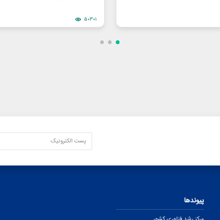
50301
پیوندها
مرکز رشد فناوری کشور