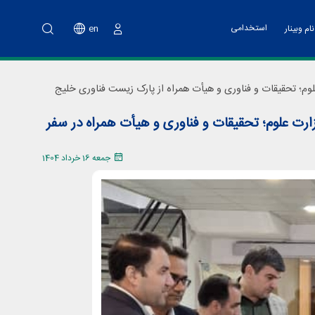
استخدامی
en
ام وبینار
ورود
نت پارک
خدمات مالی
اه آموزشی تهیه طرح کسب و کار
 علوم؛ تحقیقات و فناوری و هیأت همراه از پارک زیست فناوری خلیج
ت فناوری و پشتیبانی
اد هسته های فناور
ارت علوم؛ تحقیقات و فناوری و هیأت همراه در سفر
دوم پویش ملی نو آفرین صنعت ساز
جمعه 16 خرداد 1404
د تانا