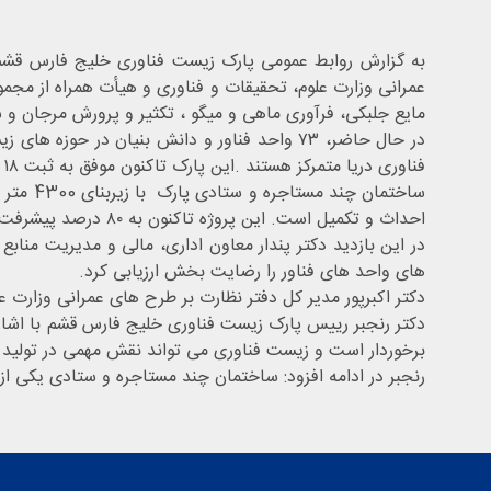
به گزارش روابط عمومی پارک زیست فناوری خلیج فارس قشم دک
عمرانی وزارت علوم، تحقیقات و فناوری و هیأت همراه از مجم
مایع جلبکی، فرآوری ماهی و میگو ، تکثیر و پرورش مرجان و 
‌فناوری دریا متمرکز هستند .این پارک تاکنون موفق به ثبت ۱۸ اختراع، تجاری ‌سازی ۶۸ محصول و ایجاد اشتغال برای ۳۲۷ نفر در واحدهای فناور شده است.
احداث و تکمیل است. این پروژه تاکنون به ۸۰ درصد پیشرفت فیزیکی رسیده و اعتبار مورد نیاز برای تکمیل آن ۵۴ میلیارد تومان برآورد شده است .
در این بازدید دکتر پندار معاون اداری، مالی و مدیریت مناب
های واحد های فناور را رضایت بخش ارزیابی کرد.
دکتر اکبرپور مدیر کل دفتر نظارت بر طرح های عمرانی وزارت 
دکتر رنجبر رییس پارک زیست فناوری خلیج فارس قشم با اشاره ب
برخوردار است و زیست فناوری می تواند نقش مهمی در تولید دار
رنجبر در ادامه افزود: ساختمان چند مستاجره و ستادی یکی ا