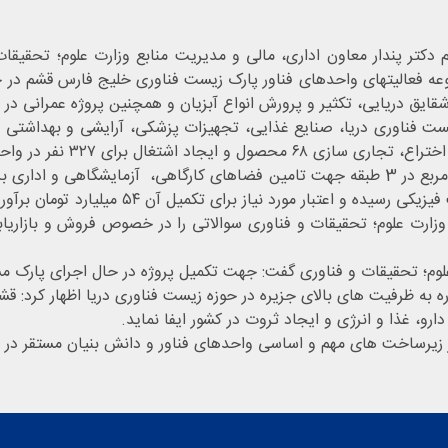
تر پندار معاون اداری، مالی و مدیریت منابع وزارت علوم؛ تحقیقات 
وعه فعالیتهای واحدهای فناور پارک زیست فناوری خلیج فارس قشم در حو
شقایق دریایی، تکثیر و پرورش انواع آبزیان و همچنین پروژه عمرانی 
ساختمان چند مستاجره و ستادی پارک با زیربنای 4300 متر مربع در 3 طبقه جهت تامین فضاهای
ع وزارت علوم؛ تحقیقات و فناوری سوالاتی را در خصوص فروش و بازاری
علوم؛ تحقیقات و فناوری گفت: جهت تکمیل پروژه در حال اجرای پارک مس
ه ظرفیت های بالای جزیره در حوزه زیست فناوری دریا اظهار کرد: قشم ا
و، غذا و انرژی و ایجاد ثروت در کشور ایفا نماید.
ز زیرساخت های مهم و اساسی واحدهای فناور و دانش بنیان مستقر در 