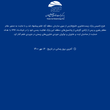
طرح تاسیس پارک زیست‌فناوری خلیج‌فارس از سوی سازمان منطقه آزاد قشم پیشنهاد شد و با عنایت به دستور مقام
معظم رهبری و پس از ارائه‌ی گزارشی از پتانسیل‌های منطقه، این پارک فعالیت رسمی خود را در خردادماه ۱۳۸۷ با هدف
حمایت از صاحبان ایده و فناوران و نوآوران حوزه‌ی فناوری‌های زیستی در جزیره‌ی قشم آغاز کرد.
آخرین بروز رسانی در تاریخ : 16 مهر 1400