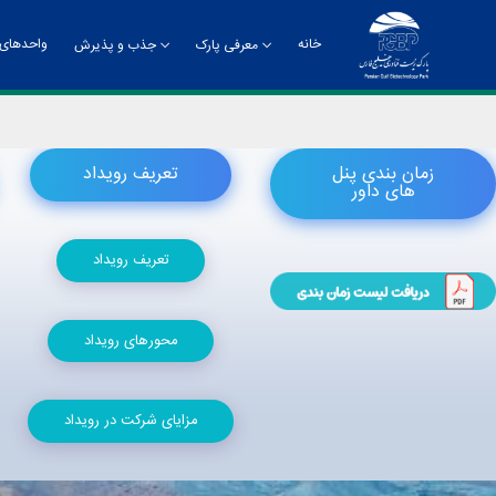
خانه
واحدهای 
معرفی پارک
جذب و پذیرش
تاریخچه
راهنمای جذب و پذیرش
چشم
زمان بندی پنل
تعریف رویداد
های داور
چارت سازمانی
معر
تعریف رویداد
دفت
روا
محورهای رویداد
مدی
مدی
مرک
مزایای شرکت در رویداد
ادا