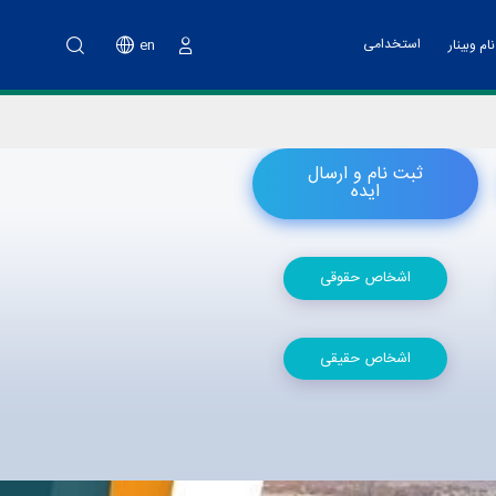
استخدامی
en
ام وبینار
ورود
نت پارک
خدمات مالی
اه آموزشی تهیه طرح کسب و کار
ت فناوری و پشتیبانی
ثبت نام و ارسال
اد هسته های فناور
ایده
دوم پویش ملی نو آفرین صنعت ساز
اشخاص حقوقی
د تانا
اشخاص حقیقی