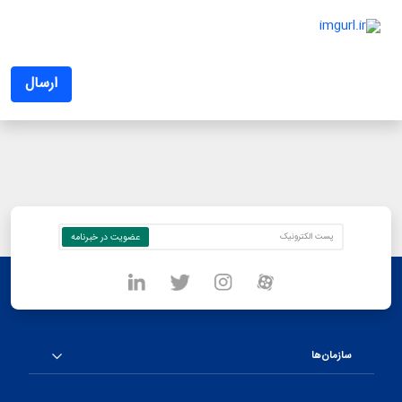
فرم ثبت ایده خود را بارگزاری کنید
ضروری
<p><a href="https://cdn.imgurl.ir/uploads/r09651_Idea_form.docx"><img alt="imgurl.ir" border="0" height="37" src="https://cdn.imgurl.ir/uploads/r206210_pgbp_ir-meli-03.png" width="333" /></a></p>
ارسال
سازمان‌ها