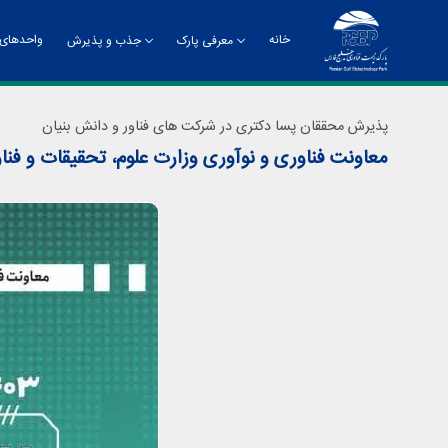
خانه
واحدهای 
معرفی پارک
جذب و پذیرش
تاریخچه
راهنمای جذب و پذیرش
چشم
پذیرش محققان پسا دکتری در شرکت های فناور و دانش بنیان
معاونت فناوری و نوآوری وزارت علوم، تحقیقات و فناو
چارت سازمانی
معر
دفت
روا
مدی
مدی
مرک
ادا