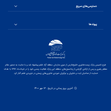
دسترسی‌های سریع
پیوندها
طرح تاسیس پارک زیست‌فناوری خلیج‌فارس از سوی سازمان منطقه آزاد قشم پیشنهاد شد و با عنایت به دستور مقام
معظم رهبری و پس از ارائه‌ی گزارشی از پتانسیل‌های منطقه، این پارک فعالیت رسمی خود را در خردادماه ۱۳۸۷ با هدف
حمایت از صاحبان ایده و فناوران و نوآوران حوزه‌ی فناوری‌های زیستی در جزیره‌ی قشم آغاز کرد.
آخرین بروز رسانی در تاریخ : 16 مهر 1400