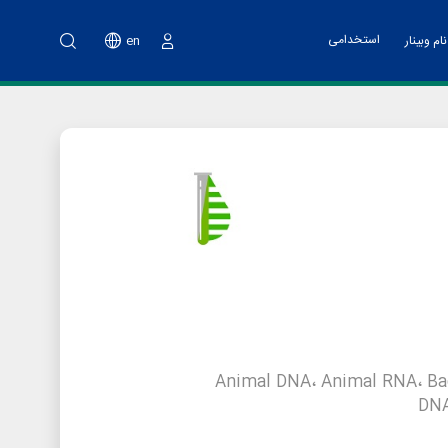
استخدامی
en
ام وبینار
ورود
نت پارک
خدمات مالی
اه آموزشی تهیه طرح کسب و کار
ت فناوری و پشتیبانی
اد هسته های فناور
دوم پویش ملی نو آفرین صنعت ساز
د تانا
Animal DNA، Animal RNA، Bac
DNA