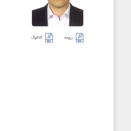
رزومه
کاتالوگ