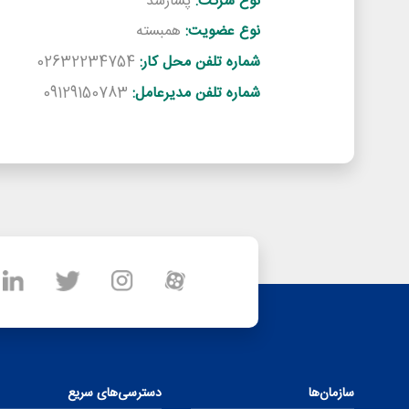
نوع شرکت:
پسارشد
نوع عضویت:
همبسته
شماره تلفن محل کار:
02632234754
شماره تلفن مدیرعامل:
09129150783
سازمان‌ها
دسترسی‌های سریع