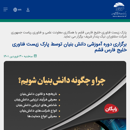
en
ورود
پارک زیست فناوری خلیج فارس قشم با همکاری معاونت علمی و فناوری ریاست جمهوری
شرکت مشاوران نیک پندار شریف برگزار می نماید.
برگزاری دوره آموزشی دانش بنیان توسط پارک زیست فناوری
خلیج فارس قشم
سه‌شنبه 30 فروردین 1401