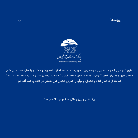
پیوندها
طرح تاسیس پارک زیست‌فناوری خلیج‌فارس از سوی سازمان منطقه آزاد قشم پیشنهاد شد و با عنایت به دستور مقام
معظم رهبری و پس از ارائه‌ی گزارشی از پتانسیل‌های منطقه، این پارک فعالیت رسمی خود را در خردادماه ۱۳۸۷ با هدف
حمایت از صاحبان ایده و فناوران و نوآوران حوزه‌ی فناوری‌های زیستی در جزیره‌ی قشم آغاز کرد.
آخرین بروز رسانی در تاریخ : 16 مهر 1400