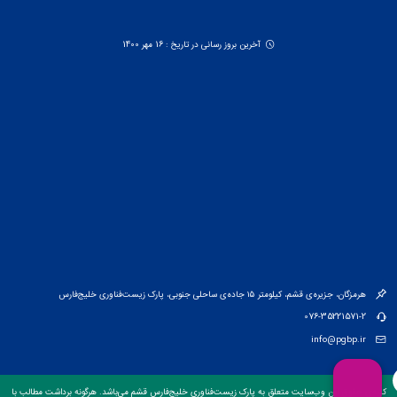
آخرین بروز رسانی در تاریخ : 16 مهر 1400
هرمزگان، جزیره‌ی قشم، کیلومتر ۱۵ جاده‌ی ساحلی جنوبی، پارک زیست‌فناوری خلیج‌فارس
076-35221571-2
info@pgbp.ir
کلیه‌ی حقوق این وب‌سایت متعلق به پارک زیست‌فناوری خلیج‌فارس قشم می‌باشد. هرگونه برداشت مطالب با