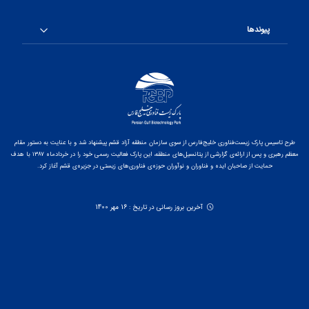
پیوندها
طرح تاسیس پارک زیست‌فناوری خلیج‌فارس از سوی سازمان منطقه آزاد قشم پیشنهاد شد و با عنایت به دستور مقام
معظم رهبری و پس از ارائه‌ی گزارشی از پتانسیل‌های منطقه، این پارک فعالیت رسمی خود را در خردادماه ۱۳۸۷ با هدف
حمایت از صاحبان ایده و فناوران و نوآوران حوزه‌ی فناوری‌های زیستی در جزیره‌ی قشم آغاز کرد.
آخرین بروز رسانی در تاریخ : 16 مهر 1400