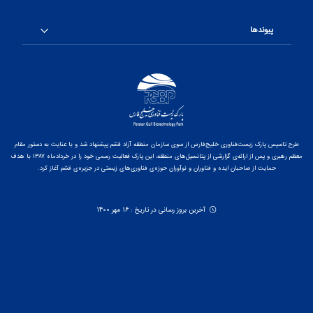
پیوندها
طرح تاسیس پارک زیست‌فناوری خلیج‌فارس از سوی سازمان منطقه آزاد قشم پیشنهاد شد و با عنایت به دستور مقام
معظم رهبری و پس از ارائه‌ی گزارشی از پتانسیل‌های منطقه، این پارک فعالیت رسمی خود را در خردادماه ۱۳۸۷ با هدف
حمایت از صاحبان ایده و فناوران و نوآوران حوزه‌ی فناوری‌های زیستی در جزیره‌ی قشم آغاز کرد.
آخرین بروز رسانی در تاریخ : 16 مهر 1400