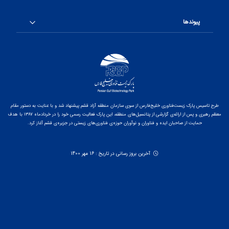
پیوندها
طرح تاسیس پارک زیست‌فناوری خلیج‌فارس از سوی سازمان منطقه آزاد قشم پیشنهاد شد و با عنایت به دستور مقام
معظم رهبری و پس از ارائه‌ی گزارشی از پتانسیل‌های منطقه، این پارک فعالیت رسمی خود را در خردادماه ۱۳۸۷ با هدف
حمایت از صاحبان ایده و فناوران و نوآوران حوزه‌ی فناوری‌های زیستی در جزیره‌ی قشم آغاز کرد.
آخرین بروز رسانی در تاریخ : 16 مهر 1400