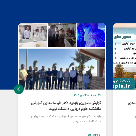
سه‌شنبه 16 دی 1404
دو
‌های
گزارش تصویری بازدید دکتر طبرسا معاون آموزشی
برای
دانشکده علوم دریایی دانشگاه تربیت...
شرکت
و
بازدید دکتر طبرسا معاون آموزشی دانشکده علوم دریایی
«اووآ
دانشگاه تربیت مدرس
زیست 
78239
176125