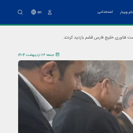
استخدامی
en
ام وبینار
ورود
نت پارک
خدمات مالی
اه آموزشی تهیه طرح کسب و کار
ست فناوری خلیج فارس قشم بازدید کردند.
ت فناوری و پشتیبانی
اد هسته های فناور
جمعه 26 اردیبهشت 1404
دوم پویش ملی نو آفرین صنعت ساز
د تانا