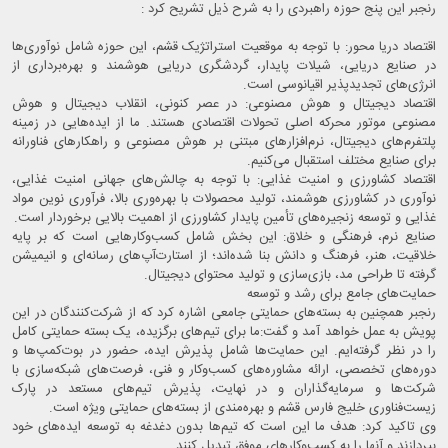
رنجبر این پنج حوزه راهبردی را به شرح ذیل تشریح کرد :
اقتصاد دریا محور: با توجه به موقعیت استراتژیک قشم، این حوزه شامل نوآوری‌ها
در صنایع دریایی، شیلات پایدار، گردشگری دریایی هوشمند و بهره‌برداری از
انرژی‌های تجدیدپذیر اقیانوسی است.
اقتصاد دیجیتال و هوش مصنوعی: در عصر کنونی، انقلاب دیجیتال و هوش
مصنوعی موتور محرکه اصلی تحولات اقتصادی هستند. ما از ایده‌هایی در زمینه
پلتفرم‌های دیجیتال، نرم‌افزارهای مبتنی بر هوش مصنوعی و راهکارهای فناورانه
برای صنایع مختلف استقبال می‌کنیم.
اقتصاد کشاورزی و امنیت غذایی: با توجه به چالش‌های جهانی امنیت غذایی،
نوآوری در کشاورزی هوشمند، تولید محصولات با بهره‌وری بالا، فرآوری نوین مواد
غذایی و توسعه زنجیره‌های تأمین پایدار کشاورزی از اهمیت بالایی برخوردار است.
صنایع نرم، فرهنگی و خلاق: این بخش شامل کسب‌وکارهایی است که بر پایه
خلاقیت، هنر، فرهنگ و دانش بنا شده‌اند؛ از استارت‌آپ‌های رسانه‌ای و انیمیشن
گرفته تا طراحی مد، بازی‌سازی و تولید محتوای دیجیتال.
حمایت‌های جامع برای رشد و توسعه
رنجبر همچنین به بسته‌های حمایتی جامعی اشاره کرد که از شرکت‌کنندگان در این
پویش به عمل خواهد آمد و گفت:ما برای تیم‌های برگزیده، یک بسته حمایتی کامل
را در نظر گرفته‌ایم. این حمایت‌ها شامل پذیرش ایده، حضور در بوت‌کمپ‌ها و
دوره‌های تخصصی، ارائه مشاوره‌های کسب‌وکار و فنی، فرصت‌های شبکه‌سازی با
شرکت‌ها و سرمایه‌گذاران و در نهایت، پذیرش تیم‌های مستعد در پارک
زیست‌فناوری خلیج فارس قشم و بهره‌مندی از بسته‌های حمایتی ویژه است.
وی تاکید کرد: هدف ما این است که تیم‌ها بدون دغدغه به توسعه ایده‌های خود
بپردازند و آنها را به کسب‌وکارهای موفق تبدیل کنند.