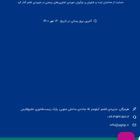
حمایت از صاحبان ایده و فناوران و نوآوران حوزه‌ی فناوری‌های زیستی در جزیره‌ی قشم آغاز کرد.
آخرین بروز رسانی در تاریخ : 16 مهر 1400
هرمزگان، جزیره‌ی قشم، کیلومتر ۱۵ جاده‌ی ساحلی جنوبی، پارک زیست‌فناوری خلیج‌فارس
076-35221571-2
info@pgbp.ir