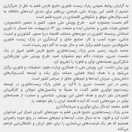
به گزارش روابط عمومی پارک زیست فناوری خلیج فارس قشم به نقل از خبرگزاری
تسنیم از قشم، این رویداد ملی، فرصتی بی‌نظیر برای تبدیل ایده‌های خلاقانه به
کسب‌وکارهای موفق و شکوفایی اقتصادی در جزیره قشم است.
گام نخست جشنواره امید - طرح پویش ملی جنوب کشور با حضور دانشجویان،
اعضای هیات علمی و صاحبان ایده و صنعت روز ۱۳ اردیبهشت ماه امسال با داوری
استادان برجسته کشوری در حوزه‌های مختلف اقتصاد دریا محور، کشاورزی و امنیت
غذایی، حوزه کسب و کار، صنایع خلاق و گردشگری در پارک زیست فناوری
خلیج‌فارس جزیره قشم برگزار شد و حال نوبت به گام دوم رسیده است.
محمد شریف رنجبر، مدیر پارک زیست‌فناوری خلیج فارس قشم، امروز در یک
نشست خبری، جزئیات «گام دوم جشنواره امید: طرح پویش ملی توان‌افزایی
شکل‌گیری هسته‌های نوآور و فناور» را تشریح کرد.
وی بیان داشت: این پویش ملی با همکاری وزارت علوم، تحقیقات و فناوری برگزار
می‌شود و با هدف ایجاد فضایی مساعد برای رشد و توسعه کسب‌وکارهای
دانش‌بنیان، میزبان ایده‌ها و تیم‌های خلاق از سراسر کشور است.
رنجبر در این نشست خبری با تأکید بر نقش پارک زیست‌فناوری در توسعه
زیست‌بوم نوآوری قشم، گفت: ما عمیقاً به پتانسیل‌های جوانان و کارآفرینان
کشورمان باور داریم و هدف اصلی این پویش، شناسایی و حمایت از هسته‌های
نوآور در حوزه‌هایی است که آینده اقتصاد ایران را رقم خواهند زد.
قشم: مقصد ایده‌آل برای نوآوری و سرمایه‌گذاری
مدیر پارک زیست‌فناوری خلیج فارس قشم به حوزه‌های کلیدی تمرکز این فراخوان
اشاره کرد و افزود: ما به دنبال جذب ایده‌ها و تیم‌های مستعد در پنج حوزه راهبردی
هستیم که هر یک فرصت‌های بی‌شماری را برای خلق ارزش و اشتغال‌زایی فراهم
می‌کنند.