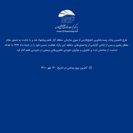
طرح تاسیس پارک زیست‌فناوری خلیج‌فارس از سوی سازمان منطقه آزاد قشم پیشنهاد شد و با عنایت به دستور مقام
معظم رهبری و پس از ارائه‌ی گزارشی از پتانسیل‌های منطقه، این پارک فعالیت رسمی خود را در خردادماه ۱۳۸۷ با هدف
حمایت از صاحبان ایده و فناوران و نوآوران حوزه‌ی فناوری‌های زیستی در جزیره‌ی قشم آغاز کرد.
آخرین بروز رسانی در تاریخ : 16 مهر 1400