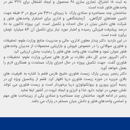
به ثبت ۱۸ اختراع، تجاری ‌سازی ۶۸ محصول و ایجاد اشتغال برای ۳۲۷ نفر در
واحدهای فناور شده است.
ساختمان چند مستاجره و ستادی پارک با زیربنای 4300 متر مربع در 3 طبقه جهت
تامین فضاهای کارگاهی، آزمایشگاهی و اداری برای استقرار واحدهای فناور و
شرکت های دانش بنیان در حال احداث و تکمیل است. این پروژه تاکنون به ۸۰
درصد پیشرفت فیزیکی رسیده و اعتبار مورد نیاز برای تکمیل آن ۵۴ میلیارد تومان
برآورد شده است .
در این بازدید دکتر پندار معاون اداری، مالی و مدیریت منابع وزارت علوم؛ تحقیقات
و فناوری سوالاتی را در خصوص فروش و بازاریابی محصولات از مدیران واحدهای
فناور عنوان نمود و فعالیت های واحد های فناور را رضایت بخش ارزیابی کرد.
دکتر اکبرپور مدیر کل دفتر نظارت بر طرح های عمرانی وزارت علوم؛ تحقیقات و
فناوری گفت: جهت تکمیل پروژه در حال اجرای پارک مساعدت و همکاری لازم را
بعمل خواهد آورد.
دکتر رنجبر رییس پارک زیست فناوری خلیج فارس قشم با اشاره به ظرفیت های
بالای جزیره در حوزه زیست فناوری دریا اظهار کرد: قشم از پتانسیل ویژه ای در
زمینه آبزی پروری و بیوتکنولوژی دریا برخوردار است و زیست فناوری می تواند
نقش مهمی در تولید دارو، غذا و انرژی و ایجاد ثروت در کشور ایفا نماید.
رنجبر در ادامه افزود: ساختمان چند مستاجره و ستادی یکی از زیرساخت های مهم
و اساسی واحدهای فناور و دانش بنیان مستقر در پارک می باشد.