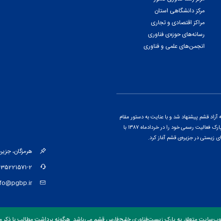
مرکز دانشگاهی استان
مراکز اقتصادی و تجاری
رسانه‌های حوزه‌ی فناوری
انجمن‌های علمی و فناوری
اد قشم پیشنهاد شد و با عنایت به دستور مقام
معظم رهبری و پس از ارائه‌ی گزارشی از پتانسیل‌های منطقه، این پارک فعالیت رسمی خود را در خردادماه ۱۳۸۷ با
ی زیستی در جزیره‌ی قشم آغاز کرد.
هرمزگان، جزیره‌ی قشم، کیلومتر ۱۵ جاد
-35221571-2
nfo@pgbp.ir
وب‌سایت متعلق به پارک زیست‌فناوری خلیج‌فارس قشم می‌باشد. هرگونه برداشت مطالب با ذکر من