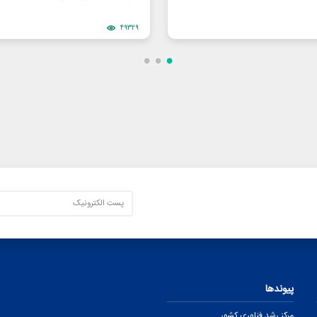
49329
پیوندها
مرکز رشد فناوری کشور