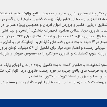
تر پندار معاون اداری، مالی و مدیریت منابع وزارت علوم؛ تحقیقات 
وعه فعالیتهای واحدهای فناور پارک زیست فناوری خلیج فارس قشم در حو
شقایق دریایی، تکثیر و پرورش انواع آبزیان و همچنین پروژه عمرانی 
ساختمان چند مستاجره و ستادی پارک با زیربنای 4300 متر مربع در 3 طبقه جهت تامین فضاهای
ع وزارت علوم؛ تحقیقات و فناوری سوالاتی را در خصوص فروش و بازاری
علوم؛ تحقیقات و فناوری گفت: جهت تکمیل پروژه در حال اجرای پارک مس
ه ظرفیت های بالای جزیره در حوزه زیست فناوری دریا اظهار کرد: قشم ا
و، غذا و انرژی و ایجاد ثروت در کشور ایفا نماید.
ز زیرساخت های مهم و اساسی واحدهای فناور و دانش بنیان مستقر در 