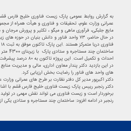
به گزارش روابط عمومی پارک زیست فناوری خلیج فارس قشم دک
عمرانی وزارت علوم، تحقیقات و فناوری و هیأت همراه از مجم
مایع جلبکی، فرآوری ماهی و میگو ، تکثیر و پرورش مرجان و 
‌فناوری دریا متمرکز هستند .این پارک تاکنون موفق به ثبت ۱۸ اختراع، تجاری ‌سازی ۶۸ محصول و ایجاد اشتغال برای ۳۲۷ نفر در واحدهای فناور شده است.
احداث و تکمیل است. این پروژه تاکنون به ۸۰ درصد پیشرفت فیزیکی رسیده و اعتبار مورد نیاز برای تکمیل آن ۵۴ میلیارد تومان برآورد شده است .
در این بازدید دکتر پندار معاون اداری، مالی و مدیریت مناب
های واحد های فناور را رضایت بخش ارزیابی کرد.
دکتر اکبرپور مدیر کل دفتر نظارت بر طرح های عمرانی وزارت 
دکتر رنجبر رییس پارک زیست فناوری خلیج فارس قشم با اشاره ب
برخوردار است و زیست فناوری می تواند نقش مهمی در تولید دار
رنجبر در ادامه افزود: ساختمان چند مستاجره و ستادی یکی ا