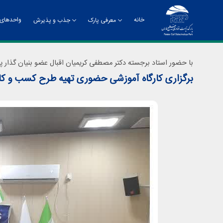
خانه
واحدهای 
معرفی پارک
جذب و پذیرش
تاریخچه
راهنمای جذب و پذیرش
چشم
با حضور استاد برجسته دکتر مصطفی کریمیان اقبال عضو بنیان گذار پا
برگزاری کارگاه آموزشی حضوری تهیه طرح کسب و کا
چارت سازمانی
معر
دفت
روا
مدی
مدی
مرک
ادا