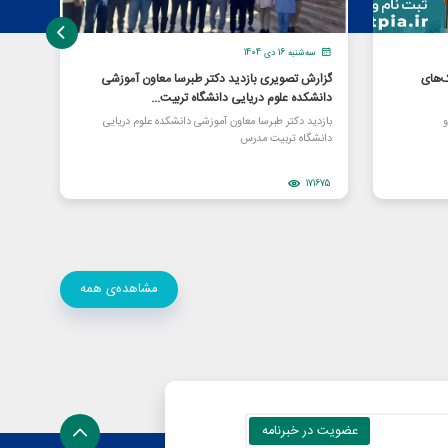
سه‌شنبه 16 دی 1404
دو
‌های
گزارش تصویری بازدید دکتر طبرسا معاون آموزشی
برای
دانشکده علوم دریایی دانشگاه تربیت...
شرکت
و
بازدید دکتر طبرسا معاون آموزشی دانشکده علوم دریایی
«اووآ
دانشگاه تربیت مدرس
زیست 
3965
171675
مشاهده‌ی همه