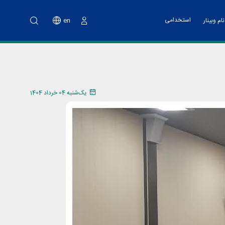
استخدامی
en
ام وبینار
ورود
نت پارک
خدمات مالی
اه آموزشی تهیه طرح کسب و کار
ت فناوری و پشتیبانی
اد هسته های فناور
یک‌شنبه 04 خرداد 1404
دوم پویش ملی نو آفرین صنعت ساز
د تانا