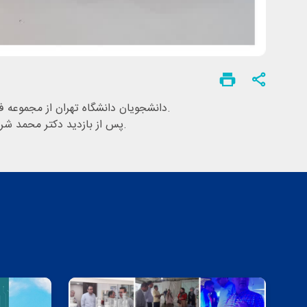
دانشجویان دانشگاه تهران از مجموعه فعالیتهای واحدهای فناوری پارک زیست فناوری خلیج فارس قشم در حوزه های بیوتکنولوژی، زیست فناوری دریا و شیلات بازدید کردند.
پس از بازدید دکتر محمد شریف رنجبر رئیس پارک زیست فناوری خلیج فارس قشم توضیحاتی پیرامون فعالیتهای پارک و واحدهای فناور مستقر در پارک ارائه نمود.