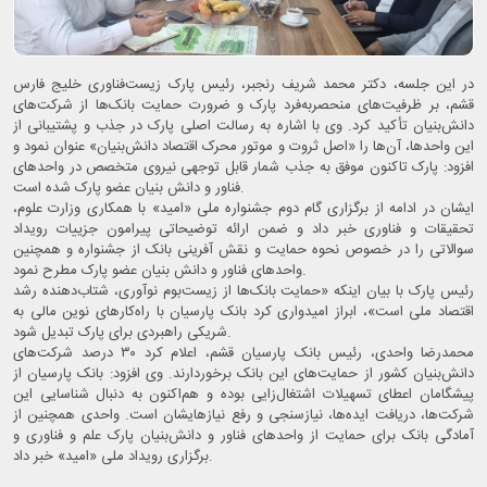
در این جلسه، دکتر محمد شریف رنجبر، رئیس پارک زیست‌فناوری خلیج فارس
قشم، بر ظرفیت‌های منحصربه‌فرد پارک و ضرورت حمایت بانک‌ها از شرکت‌های
دانش‌بنیان تأکید کرد. وی با اشاره به رسالت اصلی پارک در جذب و پشتیبانی از
این واحدها، آن‌ها را «اصل ثروت و موتور محرک اقتصاد دانش‌بنیان» عنوان نمود و
افزود: پارک تاکنون موفق به جذب شمار قابل توجهی نیروی متخصص در واحدهای
فناور و دانش بنیان عضو پارک شده است.
ایشان در ادامه از برگزاری گام دوم جشنواره ملی «امید» با همکاری وزارت علوم،
تحقیقات و فناوری خبر داد و ضمن ارائه توضیحاتی پیرامون جزییات رویداد
سوالاتی را در خصوص نحوه حمایت و نقش آفرینی بانک از جشنواره و همچنین
واحدهای فناور و دانش بنیان عضو پارک مطرح نمود.
رئیس پارک با بیان اینکه «حمایت بانک‌ها از زیست‌بوم نوآوری، شتاب‌دهنده رشد
اقتصاد ملی است»، ابراز امیدواری کرد بانک پارسیان با راه‌کارهای نوین مالی به
شریکی راهبردی برای پارک تبدیل شود.
محمدرضا واحدی، رئیس بانک پارسیان قشم، اعلام کرد ۳۰ درصد شرکت‌های
دانش‌بنیان کشور از حمایت‌های این بانک برخوردارند. وی افزود: بانک پارسیان از
پیشگامان اعطای تسهیلات اشتغال‌زایی بوده و هم‌اکنون به دنبال شناسایی این
شرکت‌ها، دریافت ایده‌ها، نیازسنجی و رفع نیازهایشان است. واحدی همچنین از
آمادگی بانک برای حمایت از واحدهای فناور و دانش‌بنیان پارک علم و فناوری و
برگزاری رویداد ملی «امید» خبر داد.