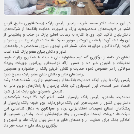
در این جلسه، دکتر محمد شریف رنجبر، رئیس پارک زیست‌فناوری خلیج فارس
قشم، بر ظرفیت‌های منحصربه‌فرد پارک و ضرورت حمایت بانک‌ها از شرکت‌های
دانش‌بنیان تأکید کرد. وی با اشاره به رسالت اصلی پارک در جذب و پشتیبانی از
این واحدها، آن‌ها را «اصل ثروت و موتور محرک اقتصاد دانش‌بنیان» عنوان نمود و
افزود: پارک تاکنون موفق به جذب شمار قابل توجهی نیروی متخصص در واحدهای
فناور و دانش بنیان عضو پارک شده است.
ایشان در ادامه از برگزاری گام دوم جشنواره ملی «امید» با همکاری وزارت علوم،
تحقیقات و فناوری خبر داد و ضمن ارائه توضیحاتی پیرامون جزییات رویداد
سوالاتی را در خصوص نحوه حمایت و نقش آفرینی بانک از جشنواره و همچنین
واحدهای فناور و دانش بنیان عضو پارک مطرح نمود.
رئیس پارک با بیان اینکه «حمایت بانک‌ها از زیست‌بوم نوآوری، شتاب‌دهنده رشد
اقتصاد ملی است»، ابراز امیدواری کرد بانک پارسیان با راه‌کارهای نوین مالی به
شریکی راهبردی برای پارک تبدیل شود.
محمدرضا واحدی، رئیس بانک پارسیان قشم، اعلام کرد ۳۰ درصد شرکت‌های
دانش‌بنیان کشور از حمایت‌های این بانک برخوردارند. وی افزود: بانک پارسیان از
پیشگامان اعطای تسهیلات اشتغال‌زایی بوده و هم‌اکنون به دنبال شناسایی این
شرکت‌ها، دریافت ایده‌ها، نیازسنجی و رفع نیازهایشان است. واحدی همچنین از
آمادگی بانک برای حمایت از واحدهای فناور و دانش‌بنیان پارک علم و فناوری و
برگزاری رویداد ملی «امید» خبر داد.