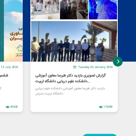
13 July 2026
Tuesday 06 January 2026
 یک
گزارش تصویری بازدید دکتر طبرسا معاون آموزشی
ششمین
دانشکده علوم دریایی دانشگاه تربیت...
«اووآلبومین» از سوی یک شرکت دانش‌بنیان عضو پارک
بازدید دکتر طبرسا معاون آموزشی دانشکده علوم دریایی
کن
د شد
دانشگاه تربیت مدرس
49620
176359