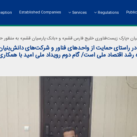
Established Companies
Public
ception
Services
Regulations
eption Guideline
Vision and Mission
Absorption and Reception System
Park President
Technical Services
Bylaws
Membership Benefit
P
President
D
در راستای حمایت از واحدهای فناور و شرکت‌های دانش‌بنی
Financial Services
Message of President
 رشد اقتصاد ملی است/ گام دوم رویداد ملی امید با همکاری 
Introducing Headquarters Units
Head Office
Public Relations and International Affairs
Administrative and Financial
Technology Affairs
Incubator
Department of Civil Affairs