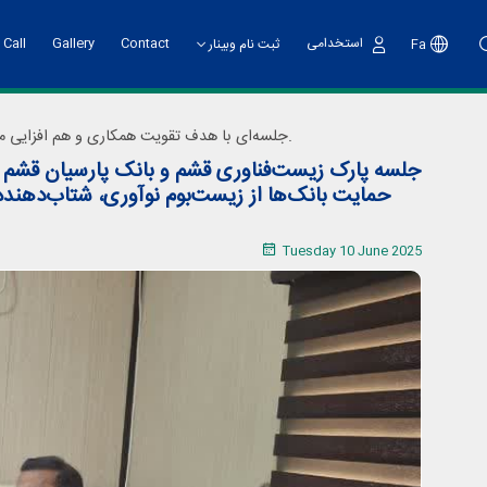
استخدامی
Contact
Gallery
 Call
Fa
ثبت نام وبینار
Sign
In
کارگاه آموزشی تهیه طرح کسب و کار
Statute
Support Services
ark Deputy
s
جلسه‌ای با هدف تقویت همکاری و هم افزایی میان «پارک زیست‌فناوری خلیج فارس قشم» و «بانک پارسیان قشم» به منظور حمایت از واحدهای فناور و شرکت‌های دانش‌بنیان عضو پارک برگزار شد.
eputy
جلسه پارک زیست‌فناوری قشم و بانک پارسیان قشم 
رویداد هسته های فناور
حمایت بانک‌ها از زیست‌بوم نوآوری، شتاب‌دهنده
گام دوم پویش ملی نو آفرین صنعت ساز
Tuesday 10 June 2025
رویداد تانا