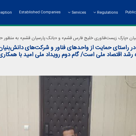
Established Companies
Public
ception
Services
Regulations
eption Guideline
Vision and Mission
Absorption and Reception System
Park President
Technical Services
Bylaws
Membership Benefit
P
President
D
در راستای حمایت از واحدهای فناور و شرکت‌های دانش‌بنی
Financial Services
Message of President
 رشد اقتصاد ملی است/ گام دوم رویداد ملی امید با همکاری 
Introducing Headquarters Units
Head Office
Public Relations and International Affairs
Administrative and Financial
Technology Affairs
Incubator
Department of Civil Affairs