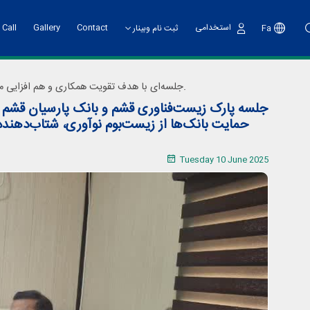
استخدامی
Contact
Gallery
 Call
Fa
ثبت نام وبینار
Sign
In
کارگاه آموزشی تهیه طرح کسب و کار
Statute
Support Services
ark Deputy
s
جلسه‌ای با هدف تقویت همکاری و هم افزایی میان «پارک زیست‌فناوری خلیج فارس قشم» و «بانک پارسیان قشم» به منظور حمایت از واحدهای فناور و شرکت‌های دانش‌بنیان عضو پارک برگزار شد.
eputy
جلسه پارک زیست‌فناوری قشم و بانک پارسیان قشم 
رویداد هسته های فناور
حمایت بانک‌ها از زیست‌بوم نوآوری، شتاب‌دهنده
گام دوم پویش ملی نو آفرین صنعت ساز
Tuesday 10 June 2025
رویداد تانا