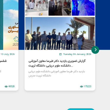
13 July 2026
Tuesday 06 January 2026
 یک
گزارش تصویری بازدید دکتر طبرسا معاون آموزشی
ششمین
دانشکده علوم دریایی دانشگاه تربیت...
«اووآلبومین» از سوی یک شرکت دانش‌بنیان عضو پارک
بازدید دکتر طبرسا معاون آموزشی دانشکده علوم دریایی
کن
د شد
دانشگاه تربیت مدرس
48528
175223