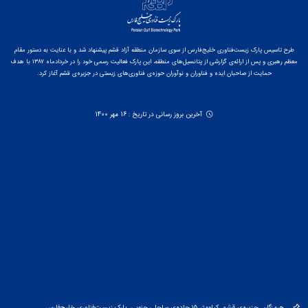
طرح تاسیس پارک زیست‌فناوری خلیج‌فارس از سوی سازمان منطقه آزاد قشم پیشنهاد شد و با عنایت به دستور مقام
معظم رهبری و پس از ارائه‌ی گزارشی از پتانسیل‌های منطقه، این پارک فعالیت رسمی خود را در خردادماه ۱۳۸۷ با هدف
حمایت از صاحبان ایده و فناوران و نوآوران حوزه‌ی فناوری‌های زیستی در جزیره‌ی قشم آغاز کرد.
آخرین بروز رسانی در تاریخ : 16 مهر 1400
هرمزگان، جزیره‌ی قشم، کیلومتر ۱۵ جاده‌ی ساحلی جنوبی، پارک زیست‌فناوری خلیج‌فارس