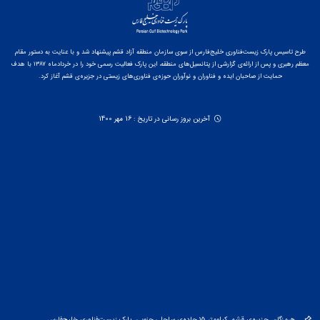
طرح تاسیس پارک زیست‌فناوری خلیج‌فارس از سوی سازمان منطقه آزاد قشم پیشنهاد شد و با عنایت به دستور مقام
معظم رهبری و پس از ارائه‌ی گزارشی از پتانسیل‌های منطقه، این پارک فعالیت رسمی خود را در خردادماه ۱۳۸۷ با هدف
حمایت از صاحبان ایده و فناوران و نوآوران حوزه‌ی فناوری‌های زیستی در جزیره‌ی قشم آغاز کرد.
آخرین بروز رسانی در تاریخ : 16 مهر 1400
هرمزگان، جزیره‌ی قشم، کیلومتر ۱۵ جاده‌ی ساحلی جنوبی، پارک زیست‌فناوری خلیج‌فارس