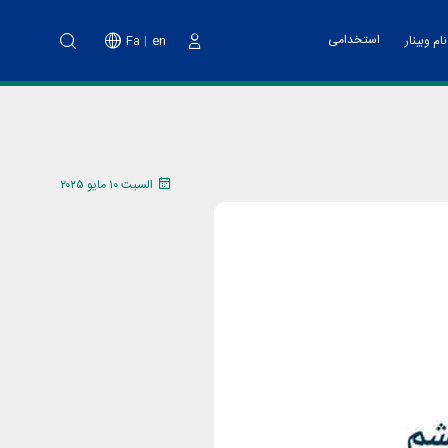
استخدامی
Fa
en
ام وبینار
دخول
نت پارک
خدمات مالی
اه آموزشی تهیه طرح کسب و کار
ت فناوری و پشتیبانی
اد هسته های فناور
السبت ١٠ مايو ٢٠٢٥
دوم پویش ملی نو آفرین صنعت ساز
د تانا