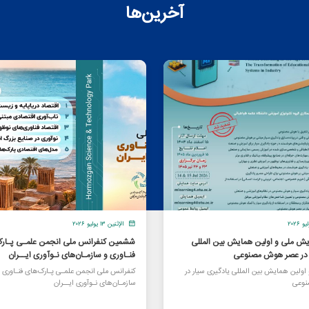
آخرین‌ها
الإثنين ١٣ يوليو ٢٠٢٦
یش ملی و اولین همایش بین المللی
ششمین کنفرانس ملی انجمن علمـی پـارک
ر در عصر هوش مصنوعی
فنـاوری و سازمـان‌های نـوآوری ایــران
ولین همایش بین المللی یادگیری سیار در
کنفرانس ملی انجمن علمـی پـارک‌های فنـاوری 
وعی
سازمـان‌های نـوآوری ایــران