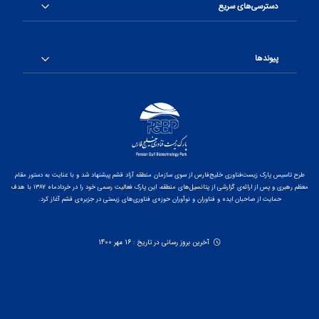
دسترسی‌های سریع
پیوندها
طرح تاسیس پارک زیست‌فناوری خلیج‌فارس از سوی سازمان منطقه آزاد قشم پیشنهاد شد و با عنایت به دستور مقام
معظم رهبری و پس از ارائه‌ی گزارشی از پتانسیل‌های منطقه، این پارک فعالیت رسمی خود را در خردادماه ۱۳۸۷ با هدف
حمایت از صاحبان ایده و فناوران و نوآوران حوزه‌ی فناوری‌های زیستی در جزیره‌ی قشم آغاز کرد.
آخرین بروز رسانی در تاریخ : 16 مهر 1400