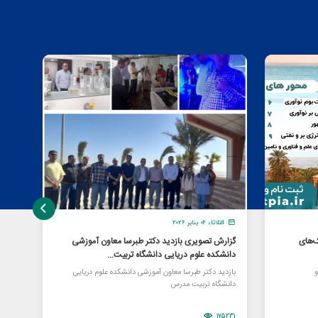
الثلاثاء ٠٦ يناير ٢٠٢٦
الإ
‌های
گزارش تصویری بازدید دکتر طبرسا معاون آموزشی
برای
دانشکده علوم دریایی دانشگاه تربیت...
شرکت
و
بازدید دکتر طبرسا معاون آموزشی دانشکده علوم دریایی
«اووآ
دانشگاه تربیت مدرس
زیست 
77366
175231