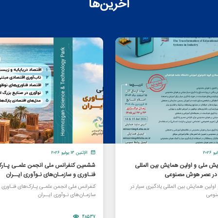
آخرین‌ها
الإثنين ١٣ يوليو ٢٠٢٦
یش ملی و اولین همایش بین المللی
ششمین کنفرانس ملی انجمن علمـی پـارک
ر در عصر هوش مصنوعی
فنـاوری و سازمـان‌های نـوآوری ایــران
ولین همایش بین المللی یادگیری سیار در
کنفرانس ملی انجمن علمـی پـارک‌های فنـاوری 
وعی
سازمـان‌های نـوآوری ایــران
48537