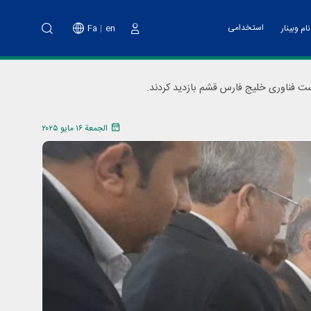
استخدامی
Fa
en
ام وبینار
دخول
نت پارک
خدمات مالی
اه آموزشی تهیه طرح کسب و کار
ست فناوری خلیج فارس قشم بازدید کردند.
ت فناوری و پشتیبانی
اد هسته های فناور
الجمعة ١٦ مايو ٢٠٢٥
دوم پویش ملی نو آفرین صنعت ساز
د تانا