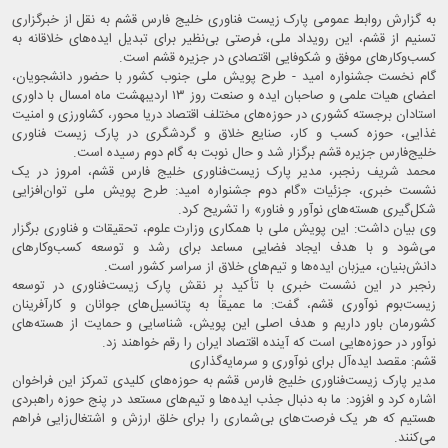
به گزارش روابط عمومی پارک زیست فناوری خلیج فارس قشم به نقل از خبرگزاری
تسنیم از قشم، این رویداد ملی، فرصتی بی‌نظیر برای تبدیل ایده‌های خلاقانه به
کسب‌وکارهای موفق و شکوفایی اقتصادی در جزیره قشم است.
گام نخست جشنواره امید - طرح پویش ملی جنوب کشور با حضور دانشجویان،
اعضای هیات علمی و صاحبان ایده و صنعت روز ۱۳ اردیبهشت ماه امسال با داوری
استادان برجسته کشوری در حوزه‌های مختلف اقتصاد دریا محور، کشاورزی و امنیت
غذایی، حوزه کسب و کار، صنایع خلاق و گردشگری در پارک زیست فناوری
خلیج‌فارس جزیره قشم برگزار شد و حال نوبت به گام دوم رسیده است.
محمد شریف رنجبر، مدیر پارک زیست‌فناوری خلیج فارس قشم، امروز در یک
نشست خبری، جزئیات «گام دوم جشنواره امید: طرح پویش ملی توان‌افزایی
شکل‌گیری هسته‌های نوآور و فناور» را تشریح کرد.
وی بیان داشت: این پویش ملی با همکاری وزارت علوم، تحقیقات و فناوری برگزار
می‌شود و با هدف ایجاد فضایی مساعد برای رشد و توسعه کسب‌وکارهای
دانش‌بنیان، میزبان ایده‌ها و تیم‌های خلاق از سراسر کشور است.
رنجبر در این نشست خبری با تأکید بر نقش پارک زیست‌فناوری در توسعه
زیست‌بوم نوآوری قشم، گفت: ما عمیقاً به پتانسیل‌های جوانان و کارآفرینان
کشورمان باور داریم و هدف اصلی این پویش، شناسایی و حمایت از هسته‌های
نوآور در حوزه‌هایی است که آینده اقتصاد ایران را رقم خواهند زد.
قشم: مقصد ایده‌آل برای نوآوری و سرمایه‌گذاری
مدیر پارک زیست‌فناوری خلیج فارس قشم به حوزه‌های کلیدی تمرکز این فراخوان
اشاره کرد و افزود: ما به دنبال جذب ایده‌ها و تیم‌های مستعد در پنج حوزه راهبردی
هستیم که هر یک فرصت‌های بی‌شماری را برای خلق ارزش و اشتغال‌زایی فراهم
می‌کنند.