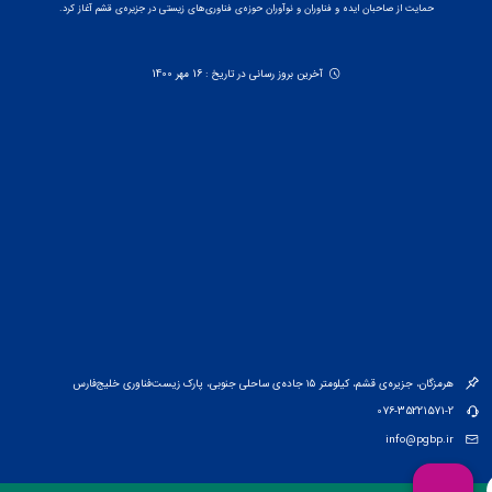
حمایت از صاحبان ایده و فناوران و نوآوران حوزه‌ی فناوری‌های زیستی در جزیره‌ی قشم آغاز کرد.
آخرین بروز رسانی در تاریخ : 16 مهر 1400
هرمزگان، جزیره‌ی قشم، کیلومتر ۱۵ جاده‌ی ساحلی جنوبی، پارک زیست‌فناوری خلیج‌فارس
076-35221571-2
info@pgbp.ir