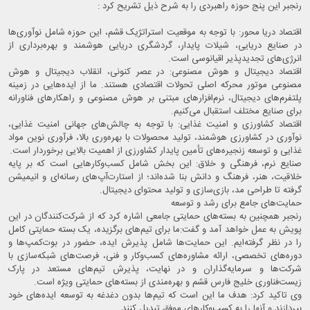
رنجبر این پنج حوزه راهبردی را به شرح ذیل تشریح کرد :
اقتصاد دریا محور: با توجه به موقعیت استراتژیک قشم، این حوزه شامل نوآوری‌ها
در صنایع دریایی، شیلات پایدار، گردشگری دریایی هوشمند و بهره‌برداری از
انرژی‌های تجدیدپذیر اقیانوسی است.
اقتصاد دیجیتال و هوش مصنوعی: در عصر کنونی، انقلاب دیجیتال و هوش
مصنوعی موتور محرکه اصلی تحولات اقتصادی هستند. ما از ایده‌هایی در زمینه
پلتفرم‌های دیجیتال، نرم‌افزارهای مبتنی بر هوش مصنوعی و راهکارهای فناورانه
برای صنایع مختلف استقبال می‌کنیم.
اقتصاد کشاورزی و امنیت غذایی: با توجه به چالش‌های جهانی امنیت غذایی،
نوآوری در کشاورزی هوشمند، تولید محصولات با بهره‌وری بالا، فرآوری نوین مواد
غذایی و توسعه زنجیره‌های تأمین پایدار کشاورزی از اهمیت بالایی برخوردار است.
صنایع نرم، فرهنگی و خلاق: این بخش شامل کسب‌وکارهایی است که بر پایه
خلاقیت، هنر، فرهنگ و دانش بنا شده‌اند؛ از استارت‌آپ‌های رسانه‌ای و انیمیشن
گرفته تا طراحی مد، بازی‌سازی و تولید محتوای دیجیتال.
حمایت‌های جامع برای رشد و توسعه
رنجبر همچنین به بسته‌های حمایتی جامعی اشاره کرد که از شرکت‌کنندگان در این
پویش به عمل خواهد آمد و گفت:ما برای تیم‌های برگزیده، یک بسته حمایتی کامل
را در نظر گرفته‌ایم. این حمایت‌ها شامل پذیرش ایده، حضور در بوت‌کمپ‌ها و
دوره‌های تخصصی، ارائه مشاوره‌های کسب‌وکار و فنی، فرصت‌های شبکه‌سازی با
شرکت‌ها و سرمایه‌گذاران و در نهایت، پذیرش تیم‌های مستعد در پارک
زیست‌فناوری خلیج فارس قشم و بهره‌مندی از بسته‌های حمایتی ویژه است.
وی تاکید کرد: هدف ما این است که تیم‌ها بدون دغدغه به توسعه ایده‌های خود
بپردازند و آنها را به کسب‌وکارهای موفق تبدیل کنند.