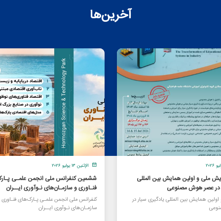
آخرین‌ها
الإثنين ١٣ يوليو ٢٠٢٦
یش ملی و اولین همایش بین المللی
ششمین کنفرانس ملی انجمن علمـی پـارک
ر در عصر هوش مصنوعی
فنـاوری و سازمـان‌های نـوآوری ایــران
ولین همایش بین المللی یادگیری سیار در
کنفرانس ملی انجمن علمـی پـارک‌های فنـاوری 
وعی
سازمـان‌های نـوآوری ایــران