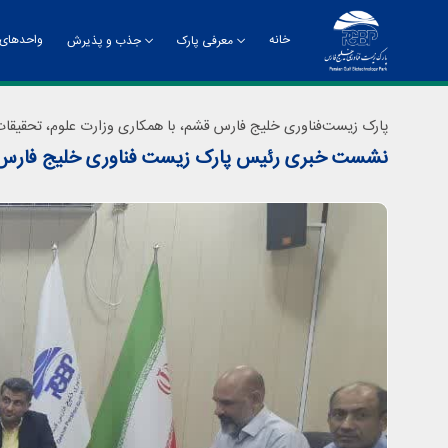
خانه
واحدهای 
معرفی پارک
جذب و پذیرش
تاریخچه
راهنمای جذب و پذیرش
چشم
پارک زیست‌فناوری خلیج فارس قشم، با همکاری وزارت علوم، تحقیقات و
نشست خبری رئیس پارک زیست فناوری خلیج فارس قشم:
چارت سازمانی
معر
دفت
روا
مدی
مدی
مرک
ادا