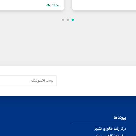
45150
پیوندها
مرکز رشد فناوری کشور