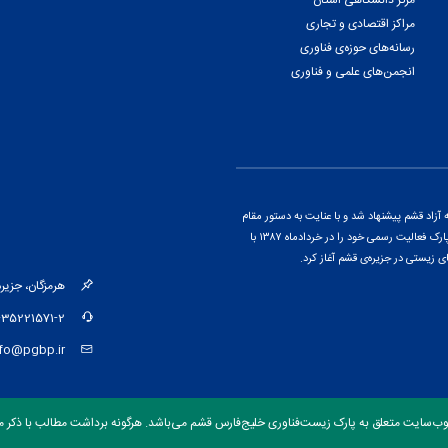
مرکز دانشگاهی استان
مراکز اقتصادی و تجاری
رسانه‌های حوزه‌ی فناوری
انجمن‌های علمی و فناوری
اد قشم پیشنهاد شد و با عنایت به دستور مقام
معظم رهبری و پس از ارائه‌ی گزارشی از پتانسیل‌های منطقه، این پارک فعالیت رسمی خود را در خردادماه ۱۳۸۷ با
ی زیستی در جزیره‌ی قشم آغاز کرد.
هرمزگان، جزیره‌ی قشم، کیلومتر ۱۵ جاد
-35221571-2
nfo@pgbp.ir
وب‌سایت متعلق به پارک زیست‌فناوری خلیج‌فارس قشم می‌باشد. هرگونه برداشت مطالب با ذکر من