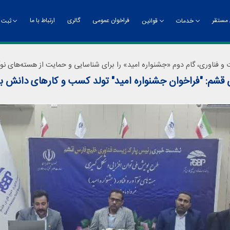
مستقر
فراخوان عمومی
گالری
ارتباط با ما
خدمات
قوانین
ثبت ن
‌انداز و ماموریت
خدمات فناوری
سامانه جذب و پذیرش
آیین‌نامه‌ها
ریاست پارک
مزایای عضویت
خدمات پشتیبانی
اساسنامه
معاو
کارگ
 فناوری، گام دوم «جشنواره امید» را برای شناسایی و حمایت از هسته‌های نوآو
ریاست
معاون
 "فراخوان جشنواره امید" تولد کسب و کارهای دانش بنیان
روید
پیام ریاست
فی واحدها
گام 
ر ریاست
رویدا
بط عمومی و امور بین‌الملل
ریت اداری و مالی
ریت مؤسسات و بازاریابی
ز رشد تخصصی زیست‌فناوری
ره امور عمرانی