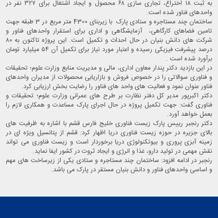
به ثبت ۱۸ اختراع، تجاری ‌سازی ۶۸ محصول و ایجاد اشتغال برای ۳۲۷ نفر در
واحدهای فناور شده است.
ساختمان چند مستاجره و ستادی پارک با زیربنای 4300 متر مربع در 3 طبقه جهت
تامین فضاهای کارگاهی، آزمایشگاهی و اداری برای استقرار واحدهای فناور و
شرکت های دانش بنیان در حال احداث و تکمیل است. این پروژه تاکنون به ۸۰
درصد پیشرفت فیزیکی رسیده و اعتبار مورد نیاز برای تکمیل آن ۵۴ میلیارد تومان
برآورد شده است .
در این بازدید دکتر پندار معاون اداری، مالی و مدیریت منابع وزارت علوم؛ تحقیقات
و فناوری سوالاتی را در خصوص فروش و بازاریابی محصولات از مدیران واحدهای
فناور عنوان نمود و فعالیت های واحد های فناور را رضایت بخش ارزیابی کرد.
دکتر اکبرپور مدیر کل دفتر نظارت بر طرح های عمرانی وزارت علوم؛ تحقیقات و
فناوری گفت: جهت تکمیل پروژه در حال اجرای پارک مساعدت و همکاری لازم را
بعمل خواهد آورد.
دکتر رنجبر رییس پارک زیست فناوری خلیج فارس قشم با اشاره به ظرفیت های
بالای جزیره در حوزه زیست فناوری دریا اظهار کرد: قشم از پتانسیل ویژه ای در
زمینه آبزی پروری و بیوتکنولوژی دریا برخوردار است و زیست فناوری می تواند
نقش مهمی در تولید دارو، غذا و انرژی و ایجاد ثروت در کشور ایفا نماید.
رنجبر در ادامه افزود: ساختمان چند مستاجره و ستادی یکی از زیرساخت های مهم
و اساسی واحدهای فناور و دانش بنیان مستقر در پارک می باشد.