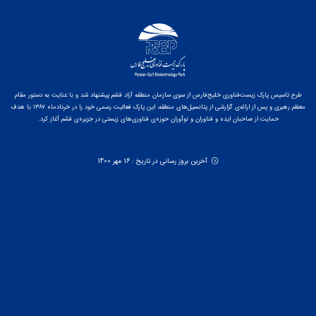
طرح تاسیس پارک زیست‌فناوری خلیج‌فارس از سوی سازمان منطقه آزاد قشم پیشنهاد شد و با عنایت به دستور مقام
معظم رهبری و پس از ارائه‌ی گزارشی از پتانسیل‌های منطقه، این پارک فعالیت رسمی خود را در خردادماه ۱۳۸۷ با هدف
حمایت از صاحبان ایده و فناوران و نوآوران حوزه‌ی فناوری‌های زیستی در جزیره‌ی قشم آغاز کرد.
آخرین بروز رسانی در تاریخ : 16 مهر 1400