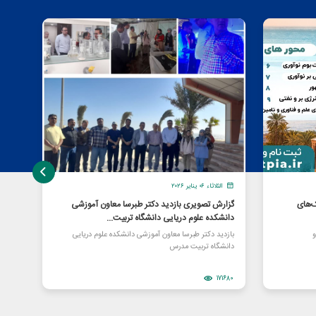
الثلاثاء ٠٦ يناير ٢٠٢٦
الإ
‌های
گزارش تصویری بازدید دکتر طبرسا معاون آموزشی
برای
دانشکده علوم دریایی دانشگاه تربیت...
شرکت
و
بازدید دکتر طبرسا معاون آموزشی دانشکده علوم دریایی
«اووآ
دانشگاه تربیت مدرس
زیست 
73969
171680