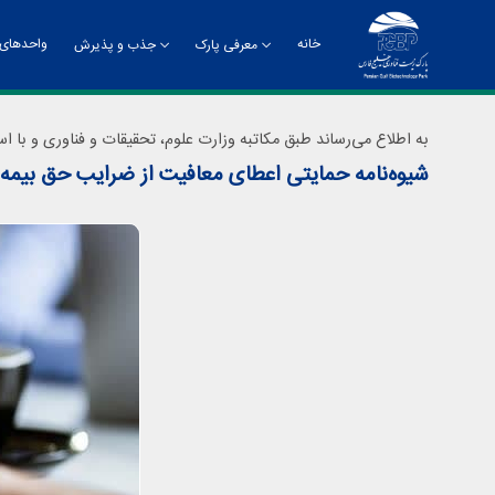
خانه
واحدهای 
معرفی پارک
جذب و پذیرش
تاریخچه
راهنمای جذب و پذیرش
چشم
به اطلاع می‌رساند طبق مکاتبه وزارت علوم، تحقیقات و فناوری و با 
شیوه‌نامه حمایتی اعطای معافیت از ضرایب حق بیمه ق
چارت سازمانی
معر
دفت
روا
مدی
مدی
مرک
ادا