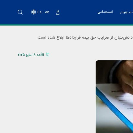
استخدامی
Fa
en
ام وبینار
دخول
نت پارک
خدمات مالی
اه آموزشی تهیه طرح کسب و کار
دانش‌بنیان از ضرایب حق بیمه قراردادها ابلاغ شده است.
ت فناوری و پشتیبانی
اد هسته های فناور
الأحد ١٨ مايو ٢٠٢٥
دوم پویش ملی نو آفرین صنعت ساز
د تانا