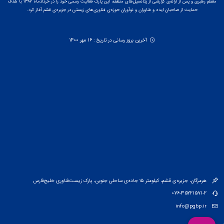
معظم رهبری و پس از ارائه‌ی گزارشی از پتانسیل‌های منطقه، این پارک فعالیت رسمی خود را در خردادماه ۱۳۸۷ با هدف
حمایت از صاحبان ایده و فناوران و نوآوران حوزه‌ی فناوری‌های زیستی در جزیره‌ی قشم آغاز کرد.
آخرین بروز رسانی در تاریخ : 16 مهر 1400
هرمزگان، جزیره‌ی قشم، کیلومتر ۱۵ جاده‌ی ساحلی جنوبی، پارک زیست‌فناوری خلیج‌فارس
076-35221571-2
info@pgbp.ir