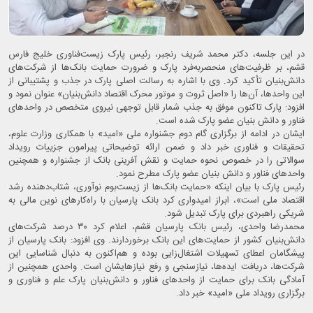
در این جلسه، دکتر محمد شریف رنجبر، رئیس پارک زیست‌فناوری خلیج فارس
قشم، بر ظرفیت‌های منحصربه‌فرد پارک و ضرورت حمایت بانک‌ها از شرکت‌های
دانش‌بنیان تأکید کرد. وی با اشاره به رسالت اصلی پارک در جذب و پشتیبانی از
این واحدها، آن‌ها را «اصل ثروت و موتور محرک اقتصاد دانش‌بنیان» عنوان نمود و
افزود: پارک تاکنون موفق به جذب شمار قابل توجهی نیروی متخصص در واحدهای
فناور و دانش بنیان عضو پارک شده است.
ایشان در ادامه از برگزاری گام دوم جشنواره ملی «امید» با همکاری وزارت علوم،
تحقیقات و فناوری خبر داد و ضمن ارائه توضیحاتی پیرامون جزییات رویداد
سوالاتی را در خصوص نحوه حمایت و نقش آفرینی بانک از جشنواره و همچنین
واحدهای فناور و دانش بنیان عضو پارک مطرح نمود.
رئیس پارک با بیان اینکه «حمایت بانک‌ها از زیست‌بوم نوآوری، شتاب‌دهنده رشد
اقتصاد ملی است»، ابراز امیدواری کرد بانک پارسیان با راه‌کارهای نوین مالی به
شریکی راهبردی برای پارک تبدیل شود.
محمدرضا واحدی، رئیس بانک پارسیان قشم، اعلام کرد ۳۰ درصد شرکت‌های
دانش‌بنیان کشور از حمایت‌های این بانک برخوردارند. وی افزود: بانک پارسیان از
پیشگامان اعطای تسهیلات اشتغال‌زایی بوده و هم‌اکنون به دنبال شناسایی این
شرکت‌ها، دریافت ایده‌ها، نیازسنجی و رفع نیازهایشان است. واحدی همچنین از
آمادگی بانک برای حمایت از واحدهای فناور و دانش‌بنیان پارک علم و فناوری و
برگزاری رویداد ملی «امید» خبر داد.