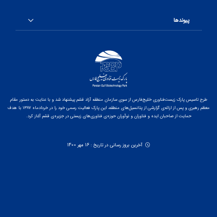
پیوندها
طرح تاسیس پارک زیست‌فناوری خلیج‌فارس از سوی سازمان منطقه آزاد قشم پیشنهاد شد و با عنایت به دستور مقام
معظم رهبری و پس از ارائه‌ی گزارشی از پتانسیل‌های منطقه، این پارک فعالیت رسمی خود را در خردادماه ۱۳۸۷ با هدف
حمایت از صاحبان ایده و فناوران و نوآوران حوزه‌ی فناوری‌های زیستی در جزیره‌ی قشم آغاز کرد.
آخرین بروز رسانی در تاریخ : 16 مهر 1400