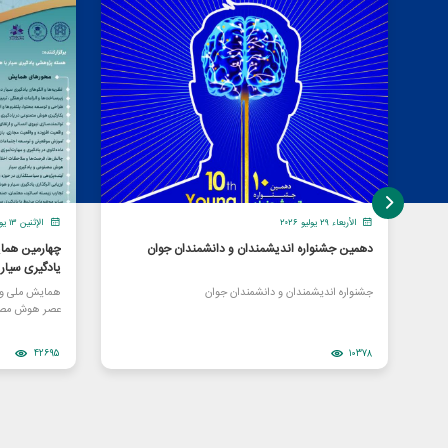
الأربعاء ٢٩ يوليو ٢٠٢٦
الإثنين ١٣ يوليو ٢٠٢٦
دهمین جشنواره اندیشمندان و دانشمندان جوان
چهارمین هما
یادگیری سیا
جشنواره اندیشمندان و دانشمندان جوان
همایش ملی و ا
عصر هوش مصن
42695
10378