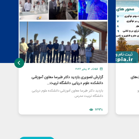
الثلاثاء ٠٦ يناير ٢٠٢٦
الإ
‌های
گزارش تصویری بازدید دکتر طبرسا معاون آموزشی
برای
دانشکده علوم دریایی دانشگاه تربیت...
شرکت
و
بازدید دکتر طبرسا معاون آموزشی دانشکده علوم دریایی
«اووآ
دانشگاه تربیت مدرس
زیست 
78251
176138