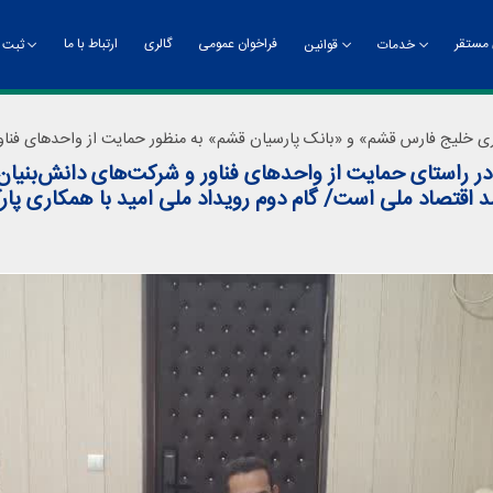
مستقر
فراخوان عمومی
گالری
ارتباط با ما
خدمات
قوانین
ثبت ن
‌انداز و ماموریت
خدمات فناوری
سامانه جذب و پذیرش
آیین‌نامه‌ها
ریاست پارک
مزایای عضویت
خدمات پشتیبانی
اساسنامه
معاو
کارگ
ی خلیج فارس قشم» و «بانک پارسیان قشم» به منظور حمایت از واحدهای فناور 
ریاست
معاون
ر راستای حمایت از واحدهای فناور و شرکت‌های دانش‌بنیا
روید
پیام ریاست
 اقتصاد ملی است/ گام دوم رویداد ملی امید با همکاری پارک
فی واحدها
گام 
ر ریاست
رویدا
بط عمومی و امور بین‌الملل
ریت اداری و مالی
ریت مؤسسات و بازاریابی
ز رشد تخصصی زیست‌فناوری
ره امور عمرانی