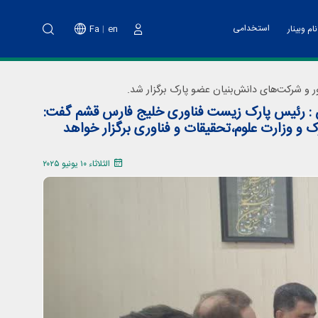
استخدامی
Fa
en
ام وبینار
دخول
نت پارک
خدمات مالی
اه آموزشی تهیه طرح کسب و کار
و شرکت‌های دانش‌بنیان عضو پارک برگزار شد.
ت فناوری و پشتیبانی
ن : رئیس پارک زیست فناوری خلیج فارس قشم گفت:
اد هسته های فناور
 و وزارت علوم،تحقیقات و فناوری برگزار خواهد
دوم پویش ملی نو آفرین صنعت ساز
الثلاثاء ١٠ يونيو ٢٠٢٥
د تانا